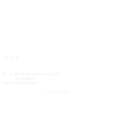
오시는 길
© 작은행복 마을, 가나의작은행복요양원
주 소: 충북 음성군 원남면 하노길 166-3
109-82-84093
연락처 : 010-9230-0360
© 2014 by Yoon